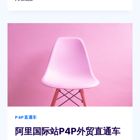
际
站
主
图
优
化
思
路
P4P直通车
阿里国际站P4P外贸直通车