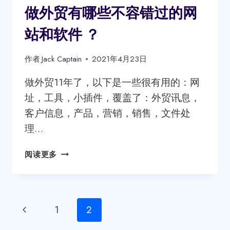
有
做外贸有哪些不容错过的网
没
有
站和软件 ？
用？
作者
Jack Captain
2021年4月23日
做外贸11年了，以下是一些很有用的：网
址，工具，小插件，覆盖了：外贸讯息，
客户信息，产品，营销，销售，文件处
理…
做
阅读更多
外
贸
有
哪
页
上
1
2
些
不