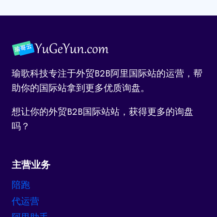
面
一
容
导
错
页
过
航
的
网
站
瑜歌科技专注于外贸B2B阿里国际站的运营，帮
和
助你的国际站拿到更多优质询盘。
软
件
想让你的外贸B2B国际站站，获得更多的询盘
？
吗？
主营业务
陪跑
代运营