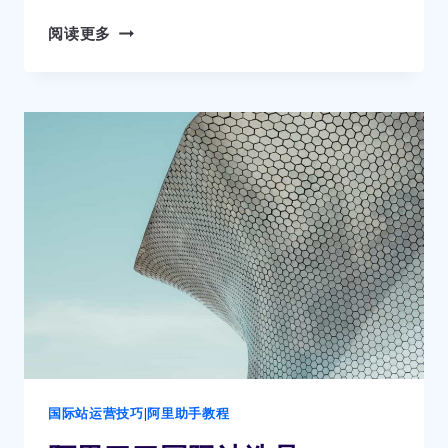
阿
阅读更多
里
国
际
站
运
营-
如
何
做
好
产
品
优
化？
爆
款
国际站运营技巧
|
阿里助手教程
是