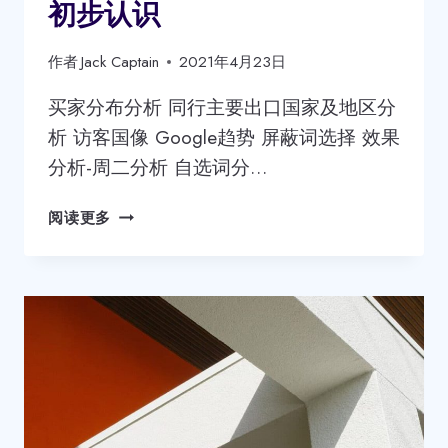
初步认识
作者
Jack Captain
2021年4月23日
买家分布分析 同行主要出口国家及地区分
析 访客国像 Google趋势 屏蔽词选择 效果
分析-周二分析 自选词分…
阿
阅读更多
里
国
际
站
P4P
外
贸
直
通