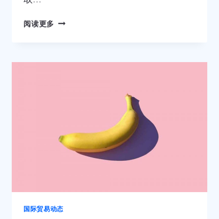
国
阅读更多
际
站
星
等
级
是
怎
么
计
算
的？
星
等
级
到
底
国际贸易动态