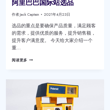
阿里巴巴国际站选品
怎
么
作者
Jack Captain
2021年4月23日
优
化
选品的重点是要确保产品质量，满足顾客
打
的需求，提供优质的服务，提升销售额，
造
出
提升客户满意度。 今天给大家介绍一个
来
重…
的？
阿
阅读更多
里
巴
巴
国
际
站
选
品